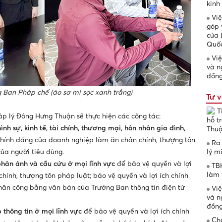
kinh
Việ
góp 
của 
Quốc
Việ
và n
đồng
g Ban Pháp chế (áo sơ mi sọc xanh trắng)
Tư v
T
áp lý Đông Hưng Thuận sẽ thực hiện các công tác:
hỗ t
ình sự, kinh tế, tài chính, thương mại, hôn nhân gia đình,
Thuậ
 chính đáng của doanh nghiệp làm ăn chân chính, thượng tôn
Ra 
lý m
của người tiêu dùng.
phản ánh và cầu cứu ở mọi lĩnh vực
để bảo vệ quyền và lợi
TBH
làm 
hính, thượng tôn pháp luật; bảo vệ quyền và lợi ích chính
hân công bằng văn bản của Trưởng Ban thông tin điện tử
Việ
và n
đồng
 thông tin
ở mọi lĩnh vực
để bảo vệ quyền và lợi ích chính
Chứ