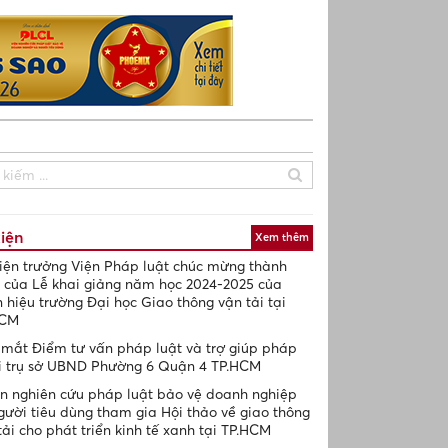
uẩn hóa quản trị nguồn nhân lực: “Hạ tầng mềm” tạo dựng năng lực
kiện
Xem thêm
iện trưởng Viện Pháp luật chúc mừng thành
 của Lễ khai giảng năm học 2024-2025 của
 hiệu trường Đại học Giao thông vận tải tại
HCM
mắt Điểm tư vấn pháp luật và trợ giúp pháp
ại trụ sở UBND Phường 6 Quận 4 TP.HCM
n nghiên cứu pháp luật bảo vệ doanh nghiệp
gười tiêu dùng tham gia Hội thảo về giao thông
tải cho phát triển kinh tế xanh tại TP.HCM