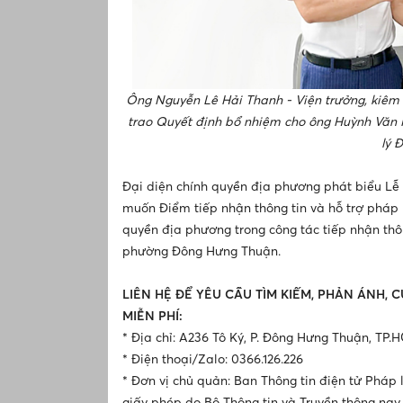
Ông Nguyễn Lê Hải Thanh - Viện trưởng, kiêm 
trao Quyết định bổ nhiệm cho ông Huỳnh Văn N
lý 
Đại diện chính quyền địa phương phát biểu Lễ
muốn Điểm tiếp nhận thông tin và hỗ trợ pháp
quyền địa phương trong công tác tiếp nhận thôn
phường Đông Hưng Thuận.
LIÊN HỆ ĐỂ YÊU CẦU TÌM KIẾM, PHẢN ÁNH, 
MIỄN PHÍ:
* Địa chỉ: A236 Tô Ký, P. Đông Hưng Thuận, TP.
* Điện thoại/Zalo: 0366.126.226
* Đơn vị chủ quản: Ban Thông tin điện tử Pháp l
giấy phép do Bộ Thông tin và Truyền thông nay 