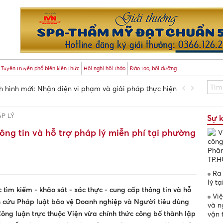
Tuyên truyền phổ biến kiến thức
Hội nghị hội thảo
Đào tạo, bồi dưỡng
nh mới: Nhận diện vi phạm và giải pháp thực hiện
Tiêu ch
Việt
P LÝ
Sự 
ông tin và hỗ trợ pháp lý miễn phí tại phường
V
công
Phân
TP.
Ra 
lý t
ìm kiếm - khảo sát - xác thực - cung cấp thông tin và hỗ
Việ
ên cứu Pháp luật bảo vệ Doanh nghiệp và Người tiêu dùng
và n
Công luận trực thuộc Viện vừa chính thức công bố thành lập
vận 