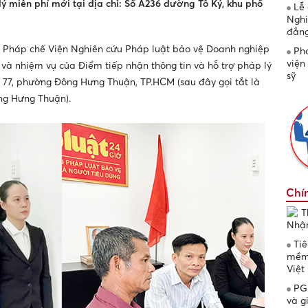
lý miễn phí mới tại địa chỉ: Số A236 đường Tô Ký, khu phố
Lễ 
Nghi
đẳng
an Pháp chế Viện Nghiên cứu Pháp luật bảo vệ Doanh nghiệp
Phá
viện
và nhiệm vụ của Điểm tiếp nhận thông tin và hỗ trợ pháp lý
sỹ
 77, phường Đông Hưng Thuận, TP.HCM (sau đây gọi tắt là
ông Hưng Thuận).
Chí
T
Nhận
Tiê
mềm”
Việt
PGS
và g