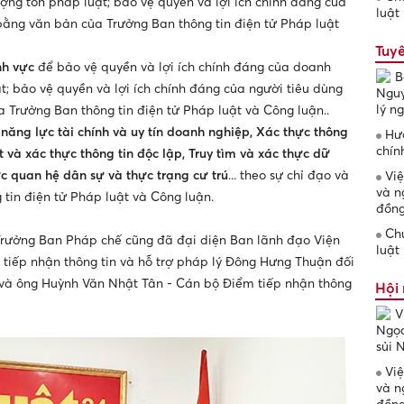
ng tôn pháp luật; bảo vệ quyền và lợi ích chính đáng của
luật
bằng văn bản của Trưởng Ban thông tin điện tử Pháp luật
Tuyê
nh vực
để bảo vệ quyền và lợi ích chính đáng của doanh
B
t; bảo vệ quyền và lợi ích chính đáng của người tiêu dùng
Nguy
lý n
 Trưởng Ban thông tin điện tử Pháp luật và Công luận..
năng lực tài chính và uy tín doanh nghiệp, Xác thực thông
Hướ
chín
t và xác thực thông tin độc lập, Truy tìm và xác thực dữ
hực quan hệ dân sự và thực trạng cư trú
... theo sự chỉ đạo và
Việ
và n
tin điện tử Pháp luật và Công luận.
đồng
Chứ
- Trưởng Ban Pháp chế cũng đã đại diện Ban lãnh đạo Viện
luật
tiếp nhận thông tin và hỗ trợ pháp lý Đông Hưng Thuận đối
và ông Huỳnh Văn Nhật Tân - Cán bộ Điểm tiếp nhận thông
Hội 
V
Ngọc
sủi
Việ
và n
đồng