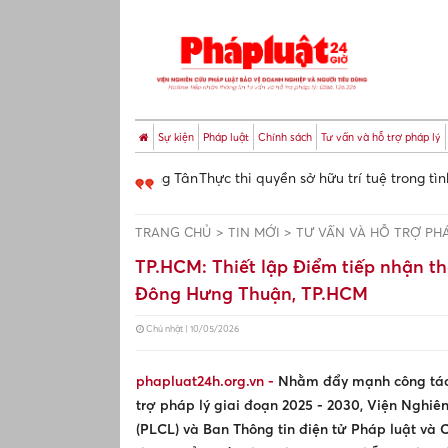
Sự kiện
Pháp luật
Chính sách
Tư vấn và hỗ trợ pháp lý
ỗ trợ pháp lý phường Tân
Thực thi quyền sở hữu trí tuệ trong tình hì
TRANG CHỦ
TIN MỚI
TƯ VẤN VÀ HỖ TRỢ PHÁ
TP.HCM: Thiết lập Điểm tiếp nhận th
Đông Hưng Thuận, TP.HCM
Chủ nhật | 10/05/2026
phapluat24h.org.vn -
Nhằm đẩy mạnh công tác t
trợ pháp lý giai đoạn 2025 - 2030, Viện Nghi
(PLCL) và Ban Thông tin điện tử Pháp luật và 