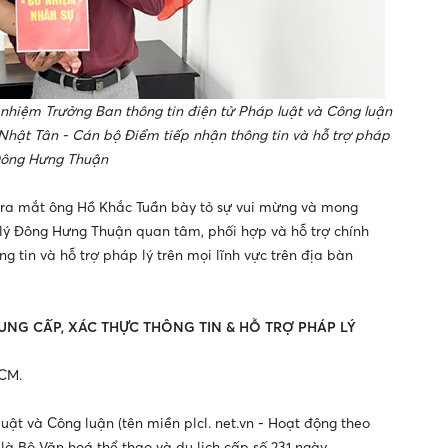
nhiệm Trưởng Ban thông tin điện tử Pháp luật và Công luận
hật Tân - Cán bộ Điểm tiếp nhận thông tin và hỗ trợ pháp
Đông Hưng Thuận
 ra mắt ông Hồ Khắc Tuần bày tỏ sự vui mừng và mong
 lý Đông Hưng Thuận quan tâm, phối hợp và hỗ trợ chính
g tin và hỗ trợ pháp lý trên mọi lĩnh vực trên địa bàn
CUNG CẤP, XÁC THỰC THÔNG TIN & HỖ TRỢ PHÁP LÝ
HCM.
uật và Công luận (tên miền plcl. net.vn - Hoạt động theo
là Bộ Văn hoá thể thao và du lịch cấp số 231 ngày