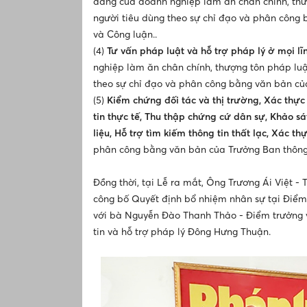
đáng của doanh nghiệp làm ăn chân chính, thượ
người tiêu dùng theo sự chỉ đạo và phân công 
và Công luận..
(4)
Tư vấn pháp luật và hỗ trợ pháp lý
ở mọi lĩ
nghiệp làm ăn chân chính, thượng tôn pháp luậ
theo sự chỉ đạo và phân công bằng văn bản của
(5)
Kiểm chứng đối tác và thị trường, Xác thực 
tin thực tế, Thu thập chứng cứ dân sự, Khảo sá
liệu, Hỗ trợ tìm kiếm thông tin thất lạc, Xác t
phân công bằng văn bản của Trưởng Ban thông 
Đồng thời, tại Lễ ra mắt, Ông Trương Ái Việt 
công bố Quyết định bổ nhiệm nhân sự tại Điểm 
với bà Nguyễn Đào Thanh Thảo - Điểm trưởng 
tin và hỗ trợ pháp lý Đông Hưng Thuận.