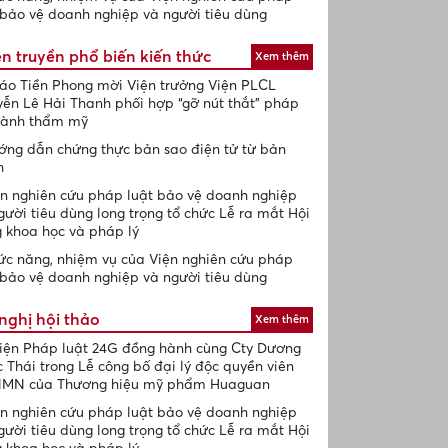
 bảo vệ doanh nghiệp và người tiêu dùng
n truyền phổ biến kiến thức
Xem thêm
áo Tiền Phong mời Viện trưởng Viện PLCL
ễn Lê Hải Thanh phối hợp “gỡ nút thắt” pháp
gành thẩm mỹ
ng dẫn chứng thực bản sao điện tử từ bản
h
n nghiên cứu pháp luật bảo vệ doanh nghiệp
gười tiêu dùng long trọng tổ chức Lễ ra mắt Hội
 khoa học và pháp lý
c năng, nhiệm vụ của Viện nghiên cứu pháp
 bảo vệ doanh nghiệp và người tiêu dùng
nghị hội thảo
Xem thêm
iện Pháp luật 24G đồng hành cùng Cty Dương
 Thái trong Lễ công bố đại lý độc quyền viên
 NMN của Thương hiệu mỹ phẩm Huaguan
n nghiên cứu pháp luật bảo vệ doanh nghiệp
gười tiêu dùng long trọng tổ chức Lễ ra mắt Hội
 khoa học và pháp lý