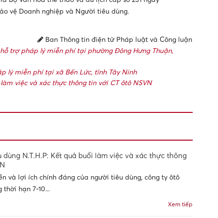
bảo vệ Doanh nghiệp và Người tiêu dùng.
Ban Thông tin điện tử Pháp luật và Công luận
à hỗ trợ pháp lý miễn phí tại phường Đông Hưng Thuận,
p lý miễn phí tại xã Bến Lức, tỉnh Tây Ninh
làm việc và xác thực thông tin với CT ôtô NSVN
 dùng N.T.H.P: Kết quả buổi làm việc và xác thực thông
VN
ền và lợi ích chính đáng của người tiêu dùng, công ty ôtô
thời hạn 7-10...
Xem tiếp