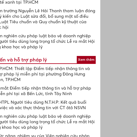
 tế xanh tại TP.HCM
n trưởng Nguyễn Lê Hải Thanh tham luận đóng
ý kiến cho Luật sửa đổi, bổ sung một số điều
Luật Tiêu chuẩn và Quy chuẩn kỹ thuật của
 hội
n nghiên cứu pháp luật bảo vệ doanh nghiệp
gười tiêu dùng long trọng tổ chức Lễ ra mắt Hội
 khoa học và pháp lý
ấn và hỗ trợ pháp lý
Xem thêm
P.HCM: Thiết lập Điểm tiếp nhận thông tin và
rợ pháp lý miễn phí tại phường Đông Hưng
n, TP.HCM
mắt Điểm tiếp nhận thông tin và hỗ trợ pháp
iễn phí tại xã Bến Lức, tỉnh Tây Ninh
TPL Người tiêu dùng N.T.H.P: Kết quả buổi
việc và xác thực thông tin với CT ôtô NSVN
n nghiên cứu pháp luật bảo vệ doanh nghiệp
gười tiêu dùng long trọng tổ chức Lễ ra mắt Hội
 khoa học và pháp lý
c năng, nhiệm vụ của Viện nghiên cứu pháp